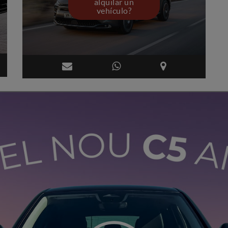
alquilar un
vehículo?