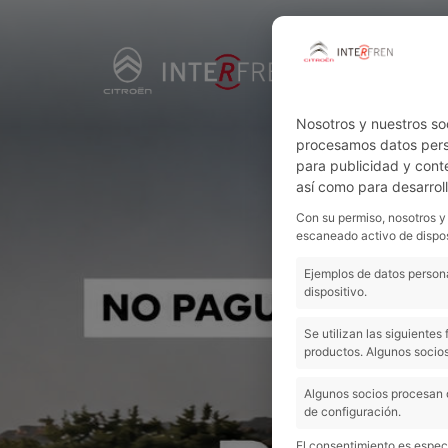
"
Nosotros y nuestros so
procesamos datos perso
para publicidad y cont
así como para desarrol
Con su permiso, nosotros y
escaneado activo de dispos
Ejemplos de datos persona
dispositivo.
Se utilizan las siguiente
productos. Algunos socios
Algunos socios procesan 
de configuración.
El consentimiento es especí