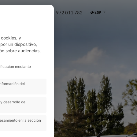
972 011 782
ESP
WHATSAPP
 cookies, y
or un dispositivo,
ón sobre audiencias,
ificación mediante
información del
y desarrollo de
cesamiento en la sección