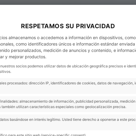
MI CUENTA
NOTICIAS
CONTACTO - CITA PRÈVIA
RESPETAMOS SU PRIVACIDAD
cios almacenamos o accedemos a información en dispositivos, como
nales, como identificadores únicos e información estándar enviada p
enido personalizados, medición de anuncios y contenido, e informaci
lar y mejorar productos.
 nuestros socios podemos utilizar datos de ubicación geográfica precisos e ident
itivos.
les procesados: dirección IP, identificadores de cookies, datos de navegación, 
s finalidades: almacenamiento de información, publicidad personalizada, medición 
 también utilizan características especiales como geolocalización precisa.
datos basándose en interés legítimo. Usted tiene derecho a oponerse a este pro
fico para este sitio web (service-specific consent).