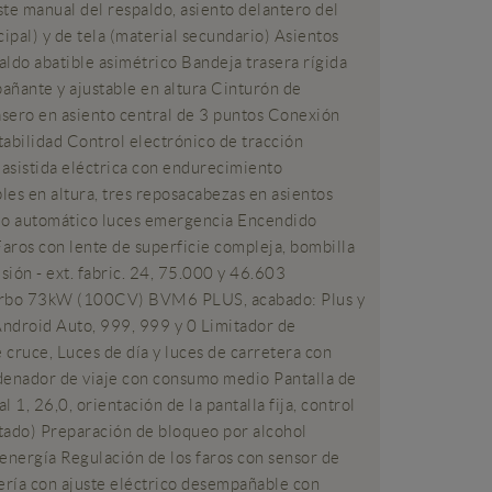
ste manual del respaldo, asiento delantero del
ipal) y de tela (material secundario) Asientos
paldo abatible asimétrico Bandeja trasera rígida
añante y ajustable en altura Cinturón de
asero en asiento central de 3 puntos Conexión
abilidad Control electrónico de tracción
 asistida eléctrica con endurecimiento
les en altura, tres reposacabezas en asientos
dido automático luces emergencia Encendido
aros con lente de superficie compleja, bombilla
sión - ext. fabric. 24, 75.000 y 46.603
: Turbo 73kW (100CV) BVM6 PLUS, acabado: Plus y
ndroid Auto, 999, 999 y 0 Limitador de
ruce, Luces de día y luces de carretera con
rdenador de viaje con consumo medio Pantalla de
 1, 26,0, orientación de la pantalla fija, control
ntado) Preparación de bloqueo por alcohol
energía Regulación de los faros con sensor de
ería con ajuste eléctrico desempañable con