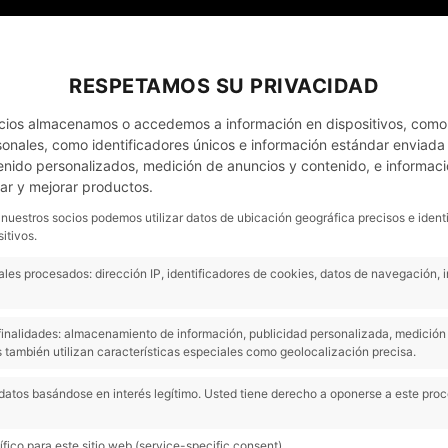
EL MEU COMPTE
NOTÍCIES
CONTACTO - CITA PRÈVIA
RESPETAMOS SU PRIVACIDAD
cios almacenamos o accedemos a información en dispositivos, como
nales, como identificadores únicos e información estándar enviada p
enido personalizados, medición de anuncios y contenido, e informaci
EMPRESES
OCASIÓ
COMPREM COTXES
lar y mejorar productos.
 nuestros socios podemos utilizar datos de ubicación geográfica precisos e ident
itivos.
Citroën C3 Aircr
les procesados: dirección IP, identificadores de cookies, datos de navegación, 
Plus
s finalidades: almacenamiento de información, publicidad personalizada, medición 
Gris
 también utilizan características especiales como geolocalización precisa.
Gasolina
datos basándose en interés legítimo. Usted tiene derecho a oponerse a este pro
Turbo 73kW (100CV)
Next
Plus
fico para este sitio web (service-specific consent).