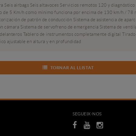
a Seis airbags Seis altavoces Servicios remotos 120 y diagnóstico 
nado de 5 Km/h como mínimo funciona por encima de 130 km/h / 78
orización de patrón de conducción Sistema de asistencia de aparc
on cámara Sistema de servofreno de emergencia Sistema de ventila
 delanteros Tablero de instrumentos completamente digital Tirador
ico ajustable en altura y en profundidad
TORNAR AL LLISTAT
SEGUEIX-NOS