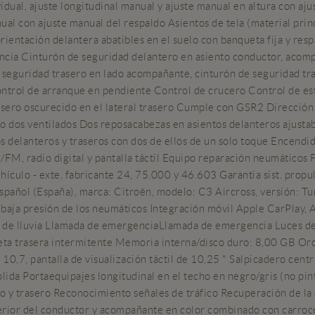
dual, ajuste longitudinal manual y ajuste manual en altura con aju
al con ajuste manual del respaldo Asientos de tela (material princ
orientación delantera abatibles en el suelo con banqueta fija y res
ncia Cinturón de seguridad delantero en asiento conductor, acomp
e seguridad trasero en lado acompañante, cinturón de seguridad tr
ontrol de arranque en pendiente Control de crucero Control de est
asero oscurecido en el lateral trasero Cumple con GSR2 Dirección
o dos ventilados Dos reposacabezas en asientos delanteros ajustab
cos delanteros y traseros con dos de ellos de un solo toque Encen
M, radio digital y pantalla táctil Equipo reparación neumáticos F
ículo - exte. fabricante 24, 75.000 y 46.603 Garantia sist. propul
 Español (España), marca: Citroën, modelo: C3 Aircross, versión
a presión de los neumáticos Integración móvil Apple CarPlay, A
 de lluvia Llamada de emergenciaLlamada de emergencia Luces de c
neta trasera intermitente Memoria interna/disco duro: 8,00 GB O
10,7, pantalla de visualización táctil de 10,25 " Salpicadero central
olida Portaequipajes longitudinal en el techo en negro/gris (no pi
o y trasero Reconocimiento señales de tráfico Recuperación de la 
erior del conductor y acompañante en color combinado con carroc