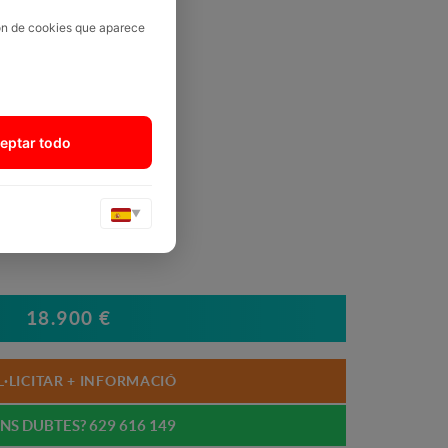
ión de cookies que aparece
eptar todo
▼
18.900 €
L·LICITAR + INFORMACIÓ
NS DUBTES? 629 616 149