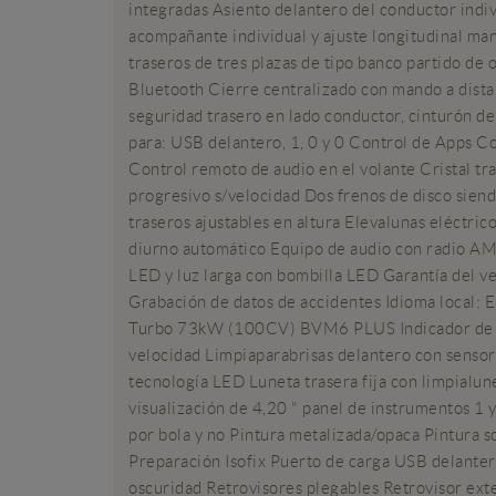
integradas Asiento delantero del conductor indivi
acompañante individual y ajuste longitudinal manu
traseros de tres plazas de tipo banco partido de 
Bluetooth Cierre centralizado con mando a dista
seguridad trasero en lado conductor, cinturón d
para: USB delantero, 1, 0 y 0 Control de Apps C
Control remoto de audio en el volante Cristal tr
progresivo s/velocidad Dos frenos de disco siend
traseros ajustables en altura Elevalunas eléctri
diurno automático Equipo de audio con radio AM/F
LED y luz larga con bombilla LED Garantía del veh
Grabación de datos de accidentes Idioma local:
Turbo 73kW (100CV) BVM6 PLUS Indicador de baj
velocidad Limpiaparabrisas delantero con sensor
tecnología LED Luneta trasera fija con limpialu
visualización de 4,20 " panel de instrumentos 1 y 
por bola y no Pintura metalizada/opaca Pintura s
Preparación Isofix Puerto de carga USB delanter
oscuridad Retrovisores plegables Retrovisor ext