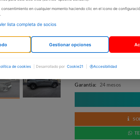
su consentimiento en cualquier momento haciendo clic en el icono de configurac
.
Model:
C3 Aircross
Ver lista completa de socios
Marca:
Citroën
Carrosseria:
Todoterreno
odo
Gestionar opciones
Ac
Any:
2025
Km:
19818
Cilindrada:
1199 c.c.
olítica de cookies
|
Desarrollado por
Cookie21
|
Accesibilidad
Potència:
100 cv.
Garantia:
24 mesos
SO
TE