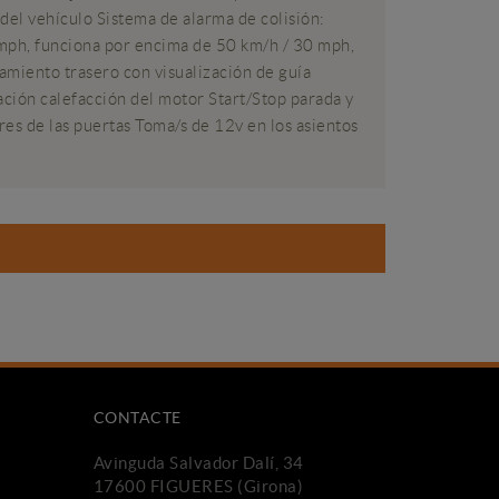
del vehículo Sistema de alarma de colisión:
 mph, funciona por encima de 50 km/h / 30 mph,
amiento trasero con visualización de guía
ción calefacción del motor Start/Stop parada y
es de las puertas Toma/s de 12v en los asientos
CONTACTE
Avinguda Salvador Dalí, 34
17600 FIGUERES (Girona)