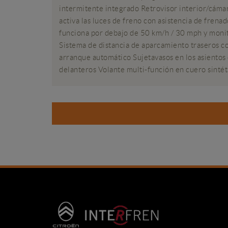
intermitente integrado Retrovisor interior/cámar
activa las luces de freno con asistencia de fre
funciona por debajo de 50 km/h / 30 mph y monit
Sistema de distancia de aparcamiento traseros c
arranque automático Sujetavasos en los asientos
delanteros Volante multi-función en cuero sintét