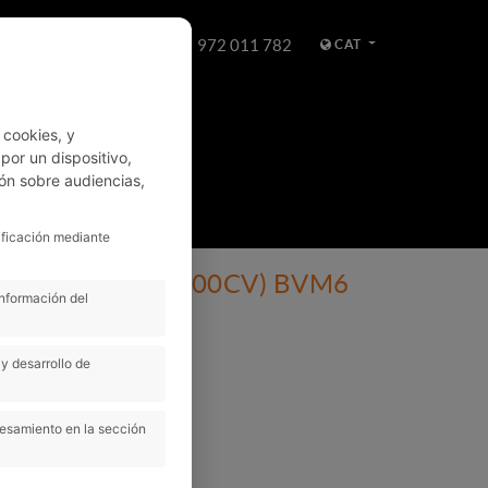
972 011 782
CAT
WHATSAPP
 cookies, y
or un dispositivo,
ón sobre audiencias,
LLOGUER
ificación mediante
oss Turbo 73kW (100CV) BVM6
información del
y desarrollo de
Manual
5
cesamiento en la sección
 BVM6