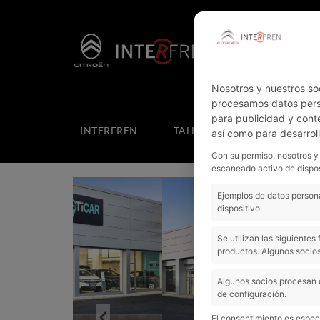
Nosotros y nuestros so
procesamos datos perso
para publicidad y cont
INTERFREN
TALLER
COTXES NOUS
así como para desarrol
Con su permiso, nosotros y
escaneado activo de dispos
Ejemplos de datos persona
dispositivo.
Se utilizan las siguiente
productos. Algunos socios
Algunos socios procesan 
de configuración.
Previous
El consentimiento es especí