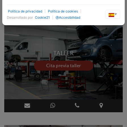
Política de privacidad
|
Política de cookies
|
▼
Desarrollado por
Cookie21
|
Accesibilidad
TALLER
Cita previa taller