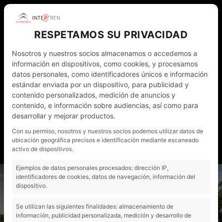
RESPETAMOS SU PRIVACIDAD
Nosotros y nuestros socios almacenamos o accedemos a
información en dispositivos, como cookies, y procesamos
datos personales, como identificadores únicos e información
estándar enviada por un dispositivo, para publicidad y
contenido personalizados, medición de anuncios y
WHATSAPP
972 011 782
ESP
contenido, e información sobre audiencias, así como para
desarrollar y mejorar productos.
NOTICIAS
CONTACTO - CITA PRÈVIA
Con su permiso, nosotros y nuestros socios podemos utilizar datos de
ubicación geográfica precisos e identificación mediante escaneado
MI CUENTA
activo de dispositivos.
Ejemplos de datos personales procesados: dirección IP,
"
identificadores de cookies, datos de navegación, información del
dispositivo.
Se utilizan las siguientes finalidades: almacenamiento de
información, publicidad personalizada, medición y desarrollo de