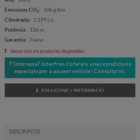
Emissions CO
:
106 g/km
2
Cilindrada:
1.199 c.c.
Potència:
136 cv
Garantia:
3 anys
Veure tots els productes disponibles
T'interessa? Interfren t'ofereix unes condicions
especials per a aquest vehicle! Consulta'ns.
SOL·LICITAR + INFORMACIÓ
TENS DUBTES?
DESCRIPCIÓ