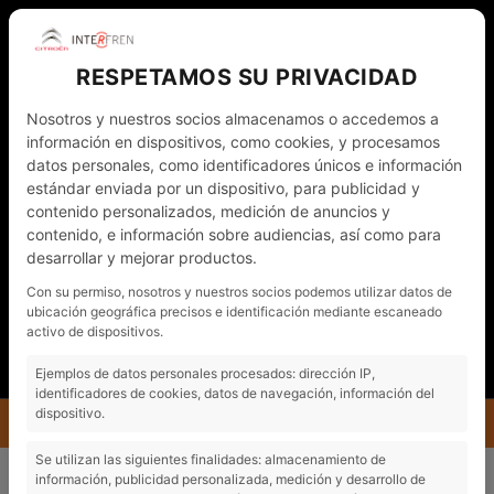
RESPETAMOS SU PRIVACIDAD
Nosotros y nuestros socios almacenamos o accedemos a
información en dispositivos, como cookies, y procesamos
datos personales, como identificadores únicos e información
estándar enviada por un dispositivo, para publicidad y
contenido personalizados, medición de anuncios y
contenido, e información sobre audiencias, así como para
desarrollar y mejorar productos.
WHATSAPP
972 011 782
CAT
Con su permiso, nosotros y nuestros socios podemos utilizar datos de
ubicación geográfica precisos e identificación mediante escaneado
NOTÍCIES
CONTACTO - CITA PRÈVIA
activo de dispositivos.
EL MEU COMPTE
Ejemplos de datos personales procesados: dirección IP,
identificadores de cookies, datos de navegación, información del
dispositivo.
MENÚ
COTXES NOUS
CITROËN C4 HYBRID 136 Ë-DSC6 BUSINESS
Se utilizan las siguientes finalidades: almacenamiento de
información, publicidad personalizada, medición y desarrollo de