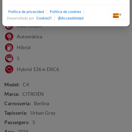
VEHICLE NOU
Política de privacidad
|
Política de cookies
|
▼
Desarrollado por
Cookie21
|
Accesibilidad
Blau Eclipse
Automàtica
Híbrid
5
Hybrid 136 ë-DSC6
Model:
C4
Marca:
CITROËN
Carrosseria:
Berlina
Tapisseria:
Urban Grey
Passatgers:
5
Any:
2026