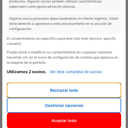
productos. Algunos socios también utilizan características
especiales como geolocalización precisa.
Algunos socios procesan datos basándose en interés legítimo. Usted
tiene derecho a oponerse a este procesamiento en la sección de
Previous
Nex
configuración.
El consentimiento es específico para este sitio web (service-specific
consent).
Puede retirar o modificar su consentimiento en cualquier momento
haciendo clic en el icono de configuración de cookies que aparece en
la esquina de la pantalla.
Utilizamos 2 socios.
Ver lista completa de socios
Rechazar todo
Citroën C4 Hybrid 136 ë-DSC6
BUSINESS
Gestionar opciones
Citroën C4 Hybrid 136 ë-DSC6 BUSINESS + Llantes
d'Aleació Diamantades 18'' Amber + Kit Antipunxada
Aceptar todo