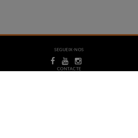
SEGUEIX-NOS
CONTACTE
Avinguda Salvador Dalí, 34
17600 FIGUERES (Girona)
972 011 782
WHATSAPP
info@interfren.com