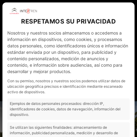
RESPETAMOS SU PRIVACIDAD
Nosotros y nuestros socios almacenamos o accedemos a
información en dispositivos, como cookies, y procesamos
datos personales, como identificadores únicos e información
estándar enviada por un dispositivo, para publicidad y
contenido personalizados, medición de anuncios y
WHATSAPP
972 011 782
ESP
contenido, e información sobre audiencias, así como para
desarrollar y mejorar productos.
NOTICIAS
CONTACTO - CITA PRÈVIA
Con su permiso, nosotros y nuestros socios podemos utilizar datos de
ubicación geográfica precisos e identificación mediante escaneado
MI CUENTA
activo de dispositivos.
Ejemplos de datos personales procesados: dirección IP,
"
identificadores de cookies, datos de navegación, información del
dispositivo.
Se utilizan las siguientes finalidades: almacenamiento de
información, publicidad personalizada, medición y desarrollo de