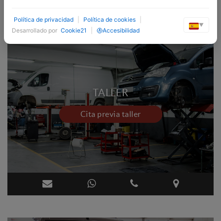
Política de privacidad
|
Política de cookies
|
▼
Desarrollado por
Cookie21
|
Accesibilidad
TALLER
Cita previa taller