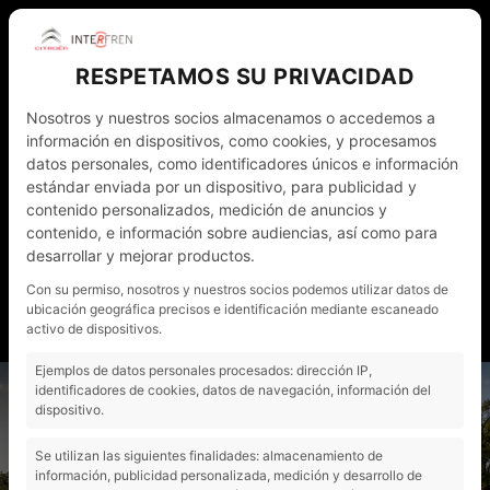
RESPETAMOS SU PRIVACIDAD
Nosotros y nuestros socios almacenamos o accedemos a
información en dispositivos, como cookies, y procesamos
datos personales, como identificadores únicos e información
estándar enviada por un dispositivo, para publicidad y
contenido personalizados, medición de anuncios y
WHATSAPP
972 011 782
ESP
contenido, e información sobre audiencias, así como para
desarrollar y mejorar productos.
NOTICIAS
CONTACTO - CITA PRÈVIA
Con su permiso, nosotros y nuestros socios podemos utilizar datos de
ubicación geográfica precisos e identificación mediante escaneado
MI CUENTA
activo de dispositivos.
Ejemplos de datos personales procesados: dirección IP,
"
identificadores de cookies, datos de navegación, información del
dispositivo.
Se utilizan las siguientes finalidades: almacenamiento de
información, publicidad personalizada, medición y desarrollo de