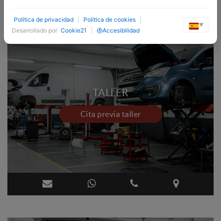
Política de privacidad
|
Política de cookies
|
▼
Desarrollado por
Cookie21
|
Accesibilidad
TALLER
Cita previa taller