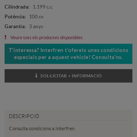
Cilindrada:
1.199 c.c.
Potència:
100 cv
Garantia:
3 anys
Veure tots els productes disponibles
T'interessa? Interfren t'ofereix unes condicions
especials per a aquest vehicle! Consulta'ns.
SOL·LICITAR + INFORMACIÓ
TENS DUBTES?
DESCRIPCIÓ
Consulta condicions a Interfren.