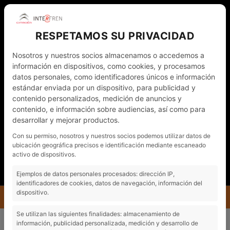
RESPETAMOS SU PRIVACIDAD
Nosotros y nuestros socios almacenamos o accedemos a
información en dispositivos, como cookies, y procesamos
datos personales, como identificadores únicos e información
estándar enviada por un dispositivo, para publicidad y
contenido personalizados, medición de anuncios y
contenido, e información sobre audiencias, así como para
desarrollar y mejorar productos.
WHATSAPP
972 011 782
CAT
Con su permiso, nosotros y nuestros socios podemos utilizar datos de
ubicación geográfica precisos e identificación mediante escaneado
NOTÍCIES
CONTACTO - CITA PRÈVIA
activo de dispositivos.
EL MEU COMPTE
Ejemplos de datos personales procesados: dirección IP,
identificadores de cookies, datos de navegación, información del
dispositivo.
MENÚ
COTXES NOUS
CITROËN C3 TURBO 100 S-S 6V PLUS
Se utilizan las siguientes finalidades: almacenamiento de
información, publicidad personalizada, medición y desarrollo de