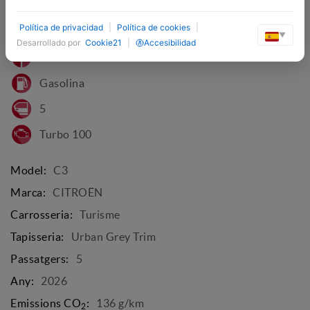
Política de privacidad
|
Política de cookies
|
Mercury Grey
▼
Desarrollado por
Cookie21
|
Accesibilidad
Manual
Gasolina
5
Turbo 100
Model:
C3
Marca:
CITROËN
Carrosseria:
Turisme
Tapisseria:
Urban Grey Trim
Passatgers:
5
Any:
2026
Emissions CO
:
136 g/km
2