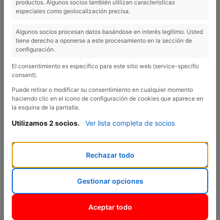
productos. Algunos socios también utilizan características
especiales como geolocalización precisa.
Algunos socios procesan datos basándose en interés legítimo. Usted
tiene derecho a oponerse a este procesamiento en la sección de
Previous
Nex
configuración.
El consentimiento es específico para este sitio web (service-specific
consent).
Puede retirar o modificar su consentimiento en cualquier momento
haciendo clic en el icono de configuración de cookies que aparece en
la esquina de la pantalla.
Utilizamos 2 socios.
Ver lista completa de socios
Rechazar todo
Citroën C3 Turbo 100 S-S 6V PLUS
Citroën C3 Turbo 100 S-S 6V PLUS
Gestionar opciones
Aceptar todo
VEHICLE NOU