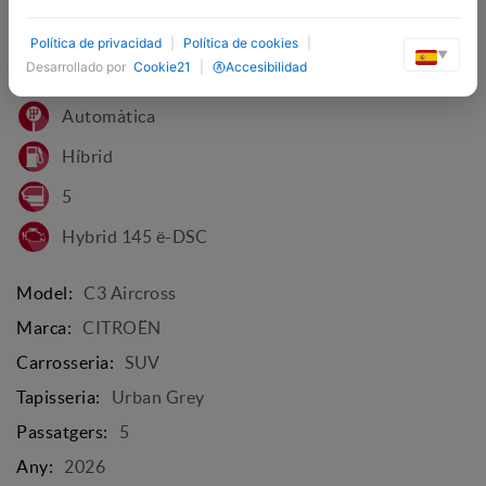
VEHICLE NOU
Política de privacidad
|
Política de cookies
|
▼
Desarrollado por
Cookie21
|
Accesibilidad
Mercury Green
Automàtica
Híbrid
5
Hybrid 145 ë-DSC
Model:
C3 Aircross
Marca:
CITROËN
Carrosseria:
SUV
Tapisseria:
Urban Grey
Passatgers:
5
Any:
2026