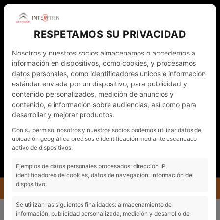
RESPETAMOS SU PRIVACIDAD
Nosotros y nuestros socios almacenamos o accedemos a
información en dispositivos, como cookies, y procesamos
datos personales, como identificadores únicos e información
estándar enviada por un dispositivo, para publicidad y
contenido personalizados, medición de anuncios y
contenido, e información sobre audiencias, así como para
desarrollar y mejorar productos.
WHATSAPP
972 011 782
CAT
Con su permiso, nosotros y nuestros socios podemos utilizar datos de
ubicación geográfica precisos e identificación mediante escaneado
NOTÍCIES
CONTACTO - CITA PRÈVIA
activo de dispositivos.
EL MEU COMPTE
Ejemplos de datos personales procesados: dirección IP,
identificadores de cookies, datos de navegación, información del
dispositivo.
MENÚ
COTXES NOUS
CITROËN SUV C3 AIRCROSS HYBRID 145 Ë-DCS PLUS
Se utilizan las siguientes finalidades: almacenamiento de
información, publicidad personalizada, medición y desarrollo de