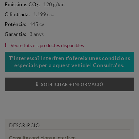
Emissions CO
:
120 g/km
2
Cilindrada:
1.199 c.c.
Potència:
145 cv
Garantia:
3 anys
Veure tots els productes disponibles
T'interessa? Interfren t'ofereix unes condicions
especials per a aquest vehicle! Consulta'ns.
SOL·LICITAR + INFORMACIÓ
TENS DUBTES?
DESCRIPCIÓ
Consulta condicions a Interfren.