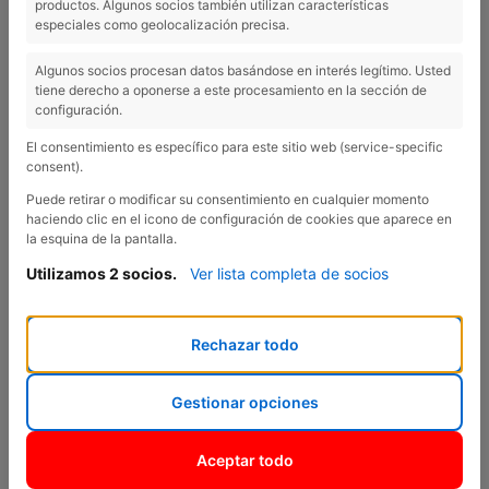
productos. Algunos socios también utilizan características
especiales como geolocalización precisa.
Algunos socios procesan datos basándose en interés legítimo. Usted
tiene derecho a oponerse a este procesamiento en la sección de
Previous
Nex
configuración.
El consentimiento es específico para este sitio web (service-specific
consent).
Puede retirar o modificar su consentimiento en cualquier momento
haciendo clic en el icono de configuración de cookies que aparece en
la esquina de la pantalla.
Utilizamos 2 socios.
Ver lista completa de socios
Rechazar todo
Citroën SUV C3 Aircross Hybrid 145 ë-
DCS PLUS
Gestionar opciones
Citroën SUV C3 Aircross Hybrid 145 ë-DCS PLUS
Aceptar todo