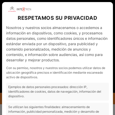
RESPETAMOS SU PRIVACIDAD
Nosotros y nuestros socios almacenamos o accedemos a
información en dispositivos, como cookies, y procesamos
datos personales, como identificadores únicos e información
estándar enviada por un dispositivo, para publicidad y
contenido personalizados, medición de anuncios y
contenido, e información sobre audiencias, así como para
desarrollar y mejorar productos.
WHATSAPP
972 011 782
CAT
Con su permiso, nosotros y nuestros socios podemos utilizar datos de
ubicación geográfica precisos e identificación mediante escaneado
NOTÍCIES
CONTACTO - CITA PRÈVIA
activo de dispositivos.
EL MEU COMPTE
Ejemplos de datos personales procesados: dirección IP,
identificadores de cookies, datos de navegación, información del
dispositivo.
MENÚ
INTERFREN
NOTÍCIES
Se utilizan las siguientes finalidades: almacenamiento de
EL NOU CITROËN C3, REFERÈNCIA EN CONNECTIVITAT I SEGURETAT
información, publicidad personalizada, medición y desarrollo de