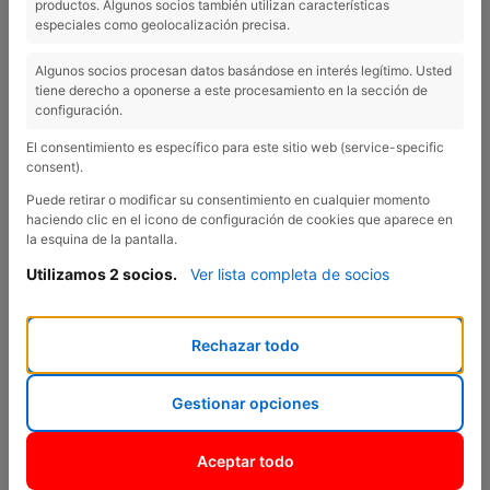
productos. Algunos socios también utilizan características
especiales como geolocalización precisa.
EL NOU CITROËN C3, REFERÈNCIA
EN CONNECTIVITAT I SEGURETAT
Algunos socios procesan datos basándose en interés legítimo. Usted
tiene derecho a oponerse a este procesamiento en la sección de
configuración.
El consentimiento es específico para este sitio web (service-specific
consent).
Puede retirar o modificar su consentimiento en cualquier momento
Previous
Nex
haciendo clic en el icono de configuración de cookies que aparece en
la esquina de la pantalla.
Utilizamos 2 socios.
Ver lista completa de socios
Rechazar todo
Gestionar opciones
El Nou Citroën C3 arriba al mercat per a situar-se com una
Aceptar todo
referència quant a la connectivitat i la seguretat. El vehicle està