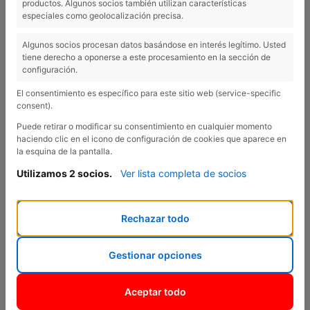
productos. Algunos socios también utilizan características
especiales como geolocalización precisa.
EL TEU CITROËN, EL DEMANES JA,
L'ESTRENES EN 20 DIES.
Algunos socios procesan datos basándose en interés legítimo. Usted
tiene derecho a oponerse a este procesamiento en la sección de
configuración.
El consentimiento es específico para este sitio web (service-specific
consent).
Puede retirar o modificar su consentimiento en cualquier momento
Previous
Nex
haciendo clic en el icono de configuración de cookies que aparece en
la esquina de la pantalla.
Utilizamos 2 socios.
Ver lista completa de socios
Rechazar todo
Gestionar opciones
Fins al pròxim 30 de juliol, descobreix la velocitat de Citroën!
Aceptar todo
Gaudeix d'entrega immediata amb unes condicions excepcionals