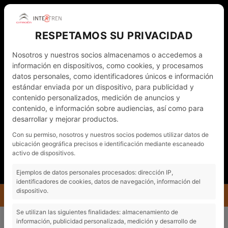
RESPETAMOS SU PRIVACIDAD
Nosotros y nuestros socios almacenamos o accedemos a
información en dispositivos, como cookies, y procesamos
datos personales, como identificadores únicos e información
estándar enviada por un dispositivo, para publicidad y
contenido personalizados, medición de anuncios y
contenido, e información sobre audiencias, así como para
desarrollar y mejorar productos.
WHATSAPP
972 011 782
CAT
Con su permiso, nosotros y nuestros socios podemos utilizar datos de
ubicación geográfica precisos e identificación mediante escaneado
NOTÍCIES
CONTACTO - CITA PRÈVIA
activo de dispositivos.
EL MEU COMPTE
Ejemplos de datos personales procesados: dirección IP,
identificadores de cookies, datos de navegación, información del
dispositivo.
MENÚ
INTERFREN
NOTÍCIES
Se utilizan las siguientes finalidades: almacenamiento de
EL TEU CITROËN, EL DEMANES JA, L'ESTRENES EN 20 DIES.
información, publicidad personalizada, medición y desarrollo de