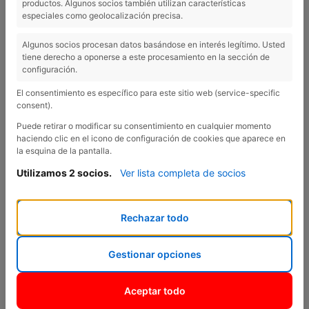
productos. Algunos socios también utilizan características
NOU CITROËN C3: MÉS
especiales como geolocalización precisa.
PERSONALITAT I MÉS CONFORT
Algunos socios procesan datos basándose en interés legítimo. Usted
tiene derecho a oponerse a este procesamiento en la sección de
configuración.
El consentimiento es específico para este sitio web (service-specific
consent).
Previous
Nex
Puede retirar o modificar su consentimiento en cualquier momento
haciendo clic en el icono de configuración de cookies que aparece en
la esquina de la pantalla.
Utilizamos 2 socios.
Ver lista completa de socios
Rechazar todo
Gestionar opciones
Arriba la quarta generació del
best-seller
de la marca: el nou
Citroën C3. Actualment, aquest model es troba en el Top 5
Aceptar todo
europeu del segment B i, amb aquesta nova edició, Citroën ha