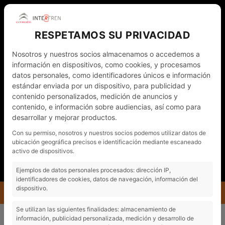
RESPETAMOS SU PRIVACIDAD
Nosotros y nuestros socios almacenamos o accedemos a
información en dispositivos, como cookies, y procesamos
datos personales, como identificadores únicos e información
estándar enviada por un dispositivo, para publicidad y
contenido personalizados, medición de anuncios y
contenido, e información sobre audiencias, así como para
desarrollar y mejorar productos.
WHATSAPP
972 011 782
CAT
Con su permiso, nosotros y nuestros socios podemos utilizar datos de
ubicación geográfica precisos e identificación mediante escaneado
NOTÍCIES
CONTACTO - CITA PRÈVIA
activo de dispositivos.
EL MEU COMPTE
Ejemplos de datos personales procesados: dirección IP,
identificadores de cookies, datos de navegación, información del
dispositivo.
MENÚ
INTERFREN
NOTÍCIES
NOU CITROËN C3: MÉS PERSONALITAT I MÉS CONFORT
Se utilizan las siguientes finalidades: almacenamiento de
información, publicidad personalizada, medición y desarrollo de