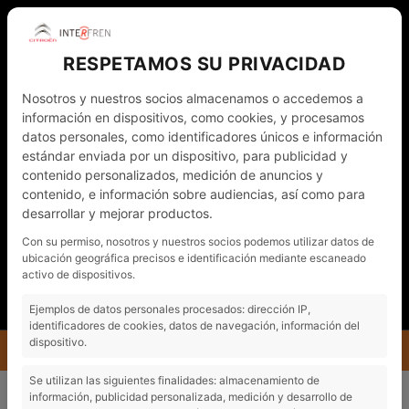
RESPETAMOS SU PRIVACIDAD
Nosotros y nuestros socios almacenamos o accedemos a
información en dispositivos, como cookies, y procesamos
datos personales, como identificadores únicos e información
estándar enviada por un dispositivo, para publicidad y
contenido personalizados, medición de anuncios y
contenido, e información sobre audiencias, así como para
desarrollar y mejorar productos.
WHATSAPP
972 011 782
CAT
Con su permiso, nosotros y nuestros socios podemos utilizar datos de
ubicación geográfica precisos e identificación mediante escaneado
NOTÍCIES
CONTACTO - CITA PRÈVIA
activo de dispositivos.
EL MEU COMPTE
Ejemplos de datos personales procesados: dirección IP,
identificadores de cookies, datos de navegación, información del
dispositivo.
MENÚ
INTERFREN
NOTÍCIES
Se utilizan las siguientes finalidades: almacenamiento de
PATROCINADOR OFICIAL DEL FESTIVAL CÒMIC DE FIGUERES
información, publicidad personalizada, medición y desarrollo de