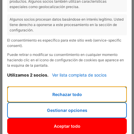
productos. Algunos socios también utilizan características
especiales como geolocalización precisa.
PATROCINADOR OFICIAL DEL
FESTIVAL CÒMIC DE FIGUERES
Algunos socios procesan datos basándose en interés legítimo. Usted
tiene derecho a oponerse a este procesamiento en la sección de
configuración.
El consentimiento es específico para este sitio web (service-specific
consent).
Puede retirar o modificar su consentimiento en cualquier momento
Previous
Nex
haciendo clic en el icono de configuración de cookies que aparece en
la esquina de la pantalla.
Utilizamos 2 socios.
Ver lista completa de socios
Rechazar todo
Gestionar opciones
La Setmana Santa és sinònim d’humor, de riure i de bon rotllo a
Aceptar todo
Figueres, des de l’any 2008, gràcies al Festival Còmic, una