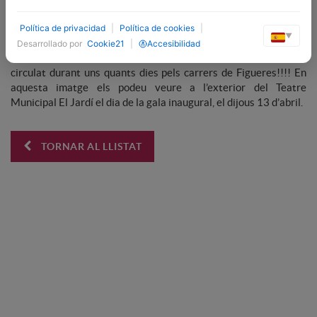
iniciativa que enguany ha celebrat el seu desè aniversari. I, un
any més, Interfren, el concessionari Citroën i DS a Figueres, ha
Política de privacidad
|
Política de cookies
|
estat el seu principal patrocinador.
▼
Desarrollado por
Cookie21
|
Accesibilidad
Heu vist els nostres C3 retolats amb el Festival Còmic? Han
circulat durant uns quants dies pels carrers de Figueres!!!! En
aquesta imatge els podeu veure a l’exterior del Teatre
Municipal El Jardí el dia de la gala inaugural, el dijous 13 d’abril.
TORNAR AL LLISTAT