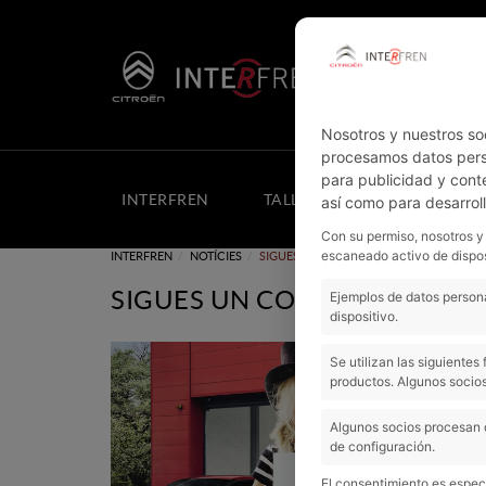
Nosotros y nuestros so
procesamos datos perso
para publicidad y cont
INTERFREN
TALLER
COTXES NOUS
así como para desarrol
Con su permiso, nosotros y
escaneado activo de dispos
INTERFREN
NOTÍCIES
SIGUES UN CONDUCTOR SOLIDARI!
SIGUES UN CONDUCTOR SOLI
Ejemplos de datos persona
dispositivo.
Se utilizan las siguiente
productos. Algunos socios
Algunos socios procesan 
de configuración.
El consentimiento es especí