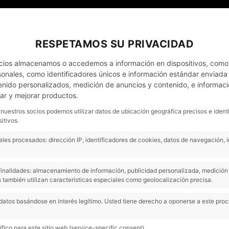
EL MEU COMPTE
NOTÍCIES
CONTACTO - CITA PRÈVIA
RESPETAMOS SU PRIVACIDAD
cios almacenamos o accedemos a información en dispositivos, como
nales, como identificadores únicos e información estándar enviada p
enido personalizados, medición de anuncios y contenido, e informaci
EMPRESES
OCASIÓ
COMPREM COTXES
lar y mejorar productos.
 nuestros socios podemos utilizar datos de ubicación geográfica precisos e ident
itivos.
DARI!
les procesados: dirección IP, identificadores de cookies, datos de navegación, 
Saps com?
Vine a fer un control de seguretat totalmen
s finalidades: almacenamiento de información, publicidad personalizada, medición 
al teu vehicle abans del 31 de gener de 2019, al talle
 también utilizan características especiales como geolocalización precisa.
d’Interfren, i així contribuiràs en el projecte solidari d
“Màgia per als cors”
, a favor de les fundacions
datos basándose en interés legítimo. Usted tiene derecho a oponerse a este pro
Corazones, que ajuda als nens amb problemes de
Abracadabra de Mags Solidaris que s’encarrega de t
fico para este sitio web (service-specific consent).