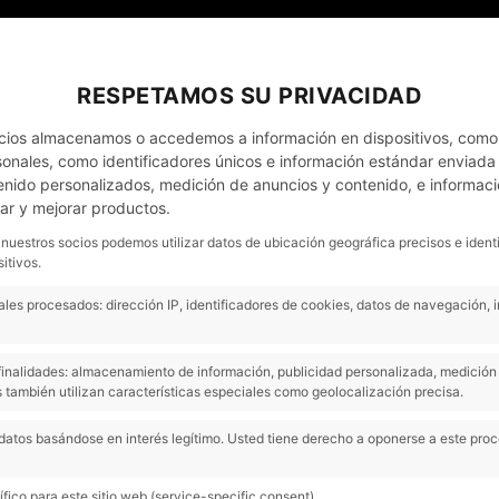
EL MEU COMPTE
NOTÍCIES
CONTACTO - CITA PRÈVIA
RESPETAMOS SU PRIVACIDAD
cios almacenamos o accedemos a información en dispositivos, como
nales, como identificadores únicos e información estándar enviada p
enido personalizados, medición de anuncios y contenido, e informaci
EMPRESES
OCASIÓ
COMPREM COTXES
lar y mejorar productos.
 nuestros socios podemos utilizar datos de ubicación geográfica precisos e ident
itivos.
10.000 €!
: MENYS DE 10.000 €!
les procesados: dirección IP, identificadores de cookies, datos de navegación, 
Si t’agraden els cotxes elèctrics, estàs d’enhorabona!
s finalidades: almacenamiento de información, publicidad personalizada, medición 
 también utilizan características especiales como geolocalización precisa.
El
Citroën Ë-C3
, que ja s’ha convertit en tot un ref
mobilitat elèctrica i en un dels vehicles més buscats
datos basándose en interés legítimo. Usted tiene derecho a oponerse a este pro
2025, arriba ara amb una oferta imbatible, d’escàndol
Red Days de novembre
de Citroën, el Ë-C3 redueix el
a
16.950 € de base
i fins a
9.950 € amb el pla Mo
fico para este sitio web (service-specific consent).