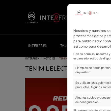
Nosotros y nuestros so
procesamos datos perso
para publicidad y cont
INTERFREN
TALLER
COTXES NOUS
así como para desarrol
Con su permiso, nosotros y
escaneado activo de dispos
INTERFREN
NOTÍCIES
TENIM L'ELÈCTRIC MÉS BARAT: MENYS DE 
TENIM L'ELÈCTRIC MÉS BARAT
Ejemplos de datos persona
dispositivo.
Se utilizan las siguiente
productos. Algunos socios
Algunos socios procesan 
de configuración.
El consentimiento es especí