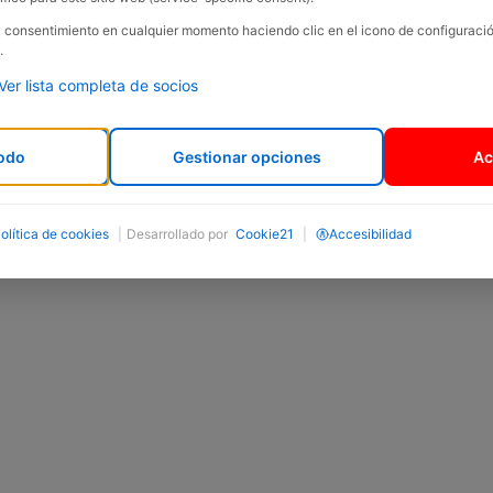
convertint-se en
l’elèctric més econòmic del mercat
Next
su consentimiento en cualquier momento haciendo clic en el icono de configurac
comptem amb descomptes i condicions especials per a 
.
autònoms.
Ver lista completa de socios
Aquesta és una oportunitat única i irrepetible perquè 
Interfren
a buscar el teu nou cotxe elèctric abans q
l’any!
odo
Gestionar opciones
Ac
MÉS INFORMACIÓ
olítica de cookies
|
Desarrollado por
Cookie21
|
Accesibilidad