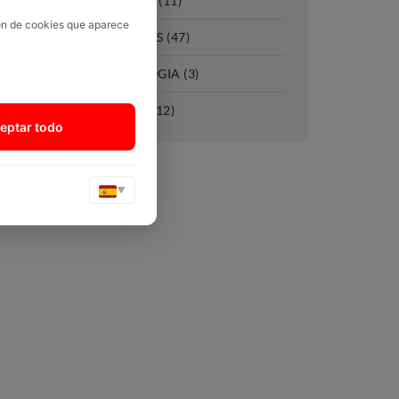
NOTÍCIES (11)
. A més,
ión de cookies que aparece
flotes i
NOVETATS (47)
TECNOLOGIA (3)
vinguis a
ue acabi
VENDES (12)
eptar todo
▼