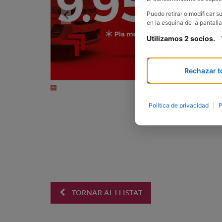
Previous
Puede retirar o modificar 
en la esquina de la pantalla
Utilizamos 2 socios.
Rechazar t
Política de privacidad
|
P
TORNAR AL LLISTAT