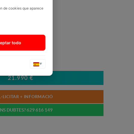
ión de cookies que aparece
eptar todo
▼
21.990 €
L·LICITAR + INFORMACIÓ
NS DUBTES? 629 616 149