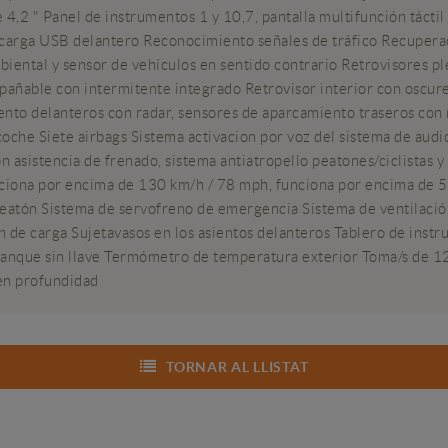
4,2 " Panel de instrumentos 1 y 10,7, pantalla multifunción táctil
 carga USB delantero Reconocimiento señales de tráfico Recuperac
mbiental y sensor de vehículos en sentido contrario Retrovisores p
añable con intermitente integrado Retrovisor interior con oscur
to delanteros con radar, sensores de aparcamiento traseros con 
oche Siete airbags Sistema activacion por voz del sistema de audi
con asistencia de frenado, sistema antiatropello peatones/ciclista
funciona por encima de 130 km/h / 78 mph, funciona por encima de 
eatón Sistema de servofreno de emergencia Sistema de ventilación c
 de carga Sujetavasos en los asientos delanteros Tablero de instr
rranque sin llave Termómetro de temperatura exterior Toma/s de 12
 en profundidad
TORNAR AL LLISTAT