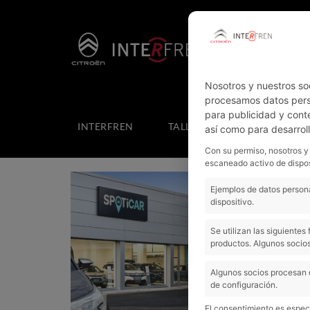
Nosotros y nuestros so
procesamos datos perso
para publicidad y cont
INTERFREN
TALLER
COTXES NOUS
así como para desarrol
Con su permiso, nosotros y
escaneado activo de dispos
Ejemplos de datos persona
dispositivo.
Se utilizan las siguiente
productos. Algunos socios
Algunos socios procesan 
de configuración.
Previous
El consentimiento es especí