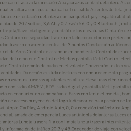
 de carril: activa la dirección Apoyabrazos central delantero Asi
anual en altura con ajuste manual del respaldo Asientos de tela (mat
rtido de orientación delantera con banqueta fija y respaldo abatibl
de litio de 207 voltios, 3,6 Ah y 0,7 kw/h 56, 0 y 0 Bluetooth ( inc
 tarjeta/llave inteligente y contról de los elevalunas Cinturón de
es Cinturón de seguridad trasero en lado conductor con pretensore
dad trasero en asiento central de 3 puntos Conducción autónoma 2
trol de Apps Control de arranque en pendiente Control de crucer
lidad del remolque Control de Medios pantalla táctil Control elec
te Control remoto de audio en el volante Conversión texto a voz /
s ventilados Dirección asistida eléctrica con endurecimiento prog
as en asientos traseros ajustables en altura Elevalunas eléctricos d
io con radio AM/FM, RDS, radio digital y pantalla táctil pantalla
ado en conductor en acompañante Faros con lente elipsoidal, bomb
ión de acceso proyección del logo Indicador de baja presion de lo
vil Apple CarPlay, Android Auto, 0, 0 y conexión inalámbrica App
enciaLlamada de emergencia Luces antiniebla delanteras Luces de c
lanteras Luneta trasera fija con limpialuneta trasera intermitente
til y información de tráfico 20,3 y 48 Ordenador de viaje con ve