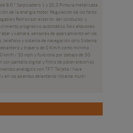
 de 8,0 " Salpicadero 1 y 20,3 Pintura metalizada
ión de la energía motor Regulación de los faros
legables Retrovisor exterior del conductor y
ecimiento progresivo automático Seis altavoces
radar y cámara, sensores de aparcamiento en los
o, teléfono y sistema de navegación otro Sistema
s y delantero y trasero de 0 Km/h como mínimo
50 km/h / 30 mph y funciona por debajo de 50
on pantalla digital y filtro de pólen eléctrico
umentos analógico con TFT Tarjeta / llave
v en los asientos delanteros Volante multi-