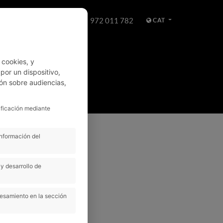
972 011 782
CAT
WHATSAPP
 cookies, y
or un dispositivo,
ón sobre audiencias,
LLOGUER
ificación mediante
25H Advance
información del
Automático
y desarrollo de
5
cesamiento en la sección