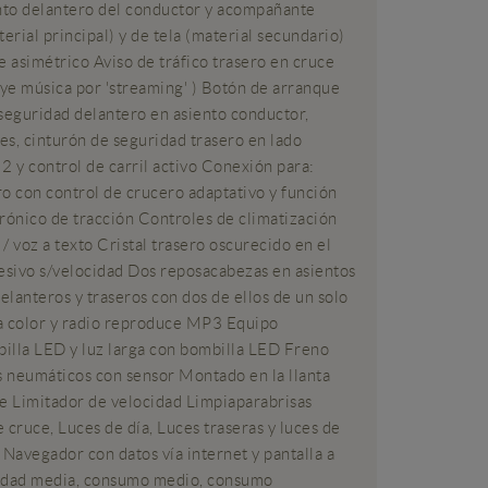
ento delantero del conductor y acompañante
erial principal) y de tela (material secundario)
e asimétrico Aviso de tráfico trasero en cruce
luye música por 'streaming' ) Botón de arranque
 seguridad delantero en asiento conductor,
s, cinturón de seguridad trasero en lado
 y control de carril activo Conexión para:
o con control de crucero adaptativo y función
trónico de tracción Controles de climatización
 voz a texto Cristal trasero oscurecido en el
resivo s/velocidad Dos reposacabezas en asientos
elanteros y traseros con dos de ellos de un solo
 a color y radio reproduce MP3 Equipo
illa LED y luz larga con bombilla LED Freno
s neumáticos con sensor Montado en la llanta
le Limitador de velocidad Limpiaparabrisas
ruce, Luces de día, Luces traseras y luces de
 Navegador con datos vía internet y pantalla a
locidad media, consumo medio, consumo