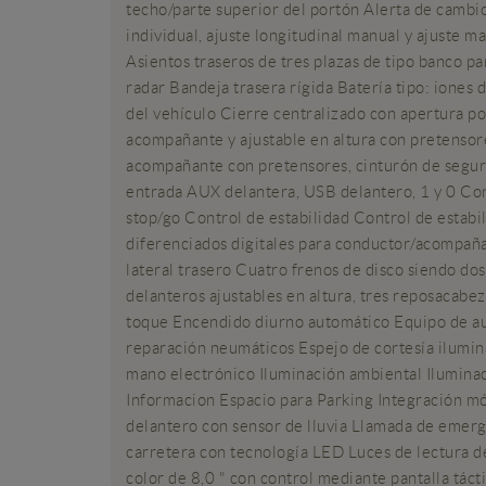
techo/parte superior del portón Alerta de cambio
individual, ajuste longitudinal manual y ajuste m
Asientos traseros de tres plazas de tipo banco pa
radar Bandeja trasera rígida Batería tipo: iones 
del vehículo Cierre centralizado con apertura por
acompañante y ajustable en altura con pretensor
acompañante con pretensores, cinturón de seguri
entrada AUX delantera, USB delantero, 1 y 0 Con
stop/go Control de estabilidad Control de estabi
diferenciados digitales para conductor/acompañan
lateral trasero Cuatro frenos de disco siendo do
delanteros ajustables en altura, tres reposacabez
toque Encendido diurno automático Equipo de aud
reparación neumáticos Espejo de cortesía ilumin
mano electrónico Iluminación ambiental Iluminac
Informacion Espacio para Parking Integración mó
delantero con sensor de lluvia Llamada de emerg
carretera con tecnología LED Luces de lectura de
color de 8,0 " con control mediante pantalla tác