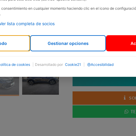
Marca:
Toyota
su consentimiento en cualquier momento haciendo clic en el icono de configurac
.
Carrosseria:
Todoterreno
Ver lista completa de socios
Any:
2022
Km:
86000
odo
Gestionar opciones
Ac
Cilindrada:
1798 c.c.
Potència:
122 cv.
Garantia:
12 mesos
olítica de cookies
|
Desarrollado por
Cookie21
|
Accesibilidad
SO
TE