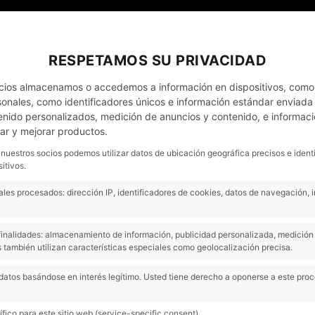
EL MEU COMPTE
NOTÍCIES
CONTACTO - CITA PRÈVIA
RESPETAMOS SU PRIVACIDAD
cios almacenamos o accedemos a información en dispositivos, como
nales, como identificadores únicos e información estándar enviada p
enido personalizados, medición de anuncios y contenido, e informaci
EMPRESES
OCASIÓ
COMPREM COTXES
lar y mejorar productos.
 nuestros socios podemos utilizar datos de ubicación geográfica precisos e ident
itivos.
Toyota C-HR 1.8 1
les procesados: dirección IP, identificadores de cookies, datos de navegación, 
Gris
s finalidades: almacenamiento de información, publicidad personalizada, medición 
 también utilizan características especiales como geolocalización precisa.
Híbrid
1.8 125H Advance
datos basándose en interés legítimo. Usted tiene derecho a oponerse a este pro
Next
Model:
C-HR
fico para este sitio web (service-specific consent).