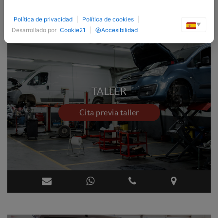
Política de privacidad
|
Política de cookies
|
▼
Desarrollado por
Cookie21
|
Accesibilidad
TALLER
Cita previa taller