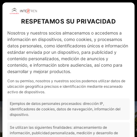
RESPETAMOS SU PRIVACIDAD
Nosotros y nuestros socios almacenamos o accedemos a
información en dispositivos, como cookies, y procesamos
datos personales, como identificadores únicos e información
estándar enviada por un dispositivo, para publicidad y
contenido personalizados, medición de anuncios y
WHATSAPP
972 011 782
ESP
contenido, e información sobre audiencias, así como para
desarrollar y mejorar productos.
NOTICIAS
CONTACTO - CITA PRÈVIA
Con su permiso, nosotros y nuestros socios podemos utilizar datos de
ubicación geográfica precisos e identificación mediante escaneado
MI CUENTA
activo de dispositivos.
Ejemplos de datos personales procesados: dirección IP,
"
identificadores de cookies, datos de navegación, información del
dispositivo.
Se utilizan las siguientes finalidades: almacenamiento de
información, publicidad personalizada, medición y desarrollo de