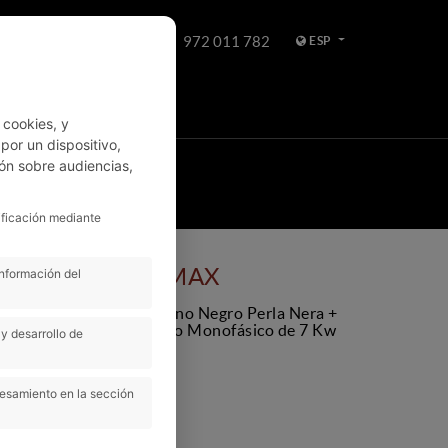
972 011 782
ESP
WHATSAPP
 cookies, y
or un dispositivo,
ón sobre audiencias,
HES
ALQUILER
ificación mediante
 Plug-In 195 cv MAX
información del
195 cv MAX + Techo Bitono Negro Perla Nera +
áticos + Cargador a bordo Monofásico de 7 Kw
y desarrollo de
cesamiento en la sección
Manual