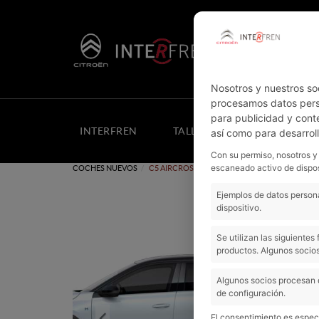
Nosotros y nuestros so
procesamos datos perso
para publicidad y cont
INTERFREN
TALLER
COCHES NUEV
así como para desarrol
Con su permiso, nosotros y
escaneado activo de dispos
COCHES NUEVOS
C5 AIRCROSS HYBRID PLUG-IN 195 CV MAX
Ejemplos de datos persona
dispositivo.
Se utilizan las siguiente
productos. Algunos socios
Algunos socios procesan 
de configuración.
Previous
El consentimiento es especí