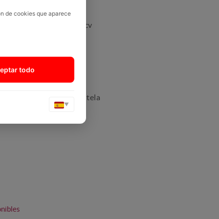
3
ión de cookies que aparece
Hybrid Plug-In 195 cv
eptar todo
ue TEP Premium Azul y tela
▼
onibles