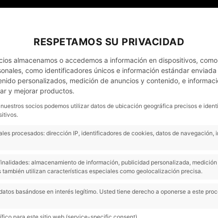
MI CUENTA
NOTICIAS
CONTACTO - CITA PRÈVIA
RESPETAMOS SU PRIVACIDAD
cios almacenamos o accedemos a información en dispositivos, como
nales, como identificadores únicos e información estándar enviada p
enido personalizados, medición de anuncios y contenido, e informaci
OS
EMPRESAS
OCASIÓN
COMPRAMOS COC
lar y mejorar productos.
 nuestros socios podemos utilizar datos de ubicación geográfica precisos e ident
itivos.
C5 Aircross Hybrid
les procesados: dirección IP, identificadores de cookies, datos de navegación, 
C5 Aircross Hybrid Plug-In 
Kit de reparación de Pneum
s finalidades: almacenamiento de información, publicidad personalizada, medición 
 también utilizan características especiales como geolocalización precisa.
VEHÍCULO NUEVO
datos basándose en interés legítimo. Usted tiene derecho a oponerse a este pro
Blanco Okenite
Next
fico para este sitio web (service-specific consent).