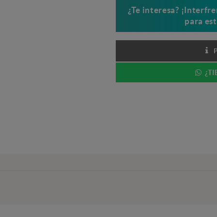
¿Te interesa? ¡Interfr
para es
¿TI