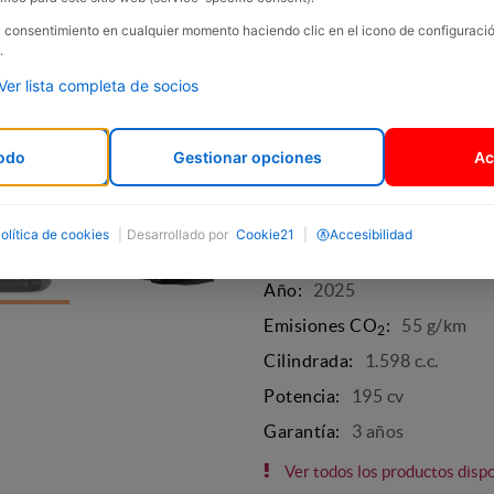
Híbrido
su consentimiento en cualquier momento haciendo clic en el icono de configurac
.
Enchufable
Ver lista completa de socios
Modelo:
C5 Aircross
Marca:
CITROËN
odo
Gestionar opciones
Ac
Carrocería:
SUV
Tapicería:
Ambiente Hype Bl
olítica de cookies
|
Desarrollado por
Cookie21
|
Accesibilidad
Pasajeros:
5
Año:
2025
Emisiones CO
:
55 g/km
2
Cilindrada:
1.598 c.c.
Potencia:
195 cv
Garantía:
3 años
Ver todos los productos disp