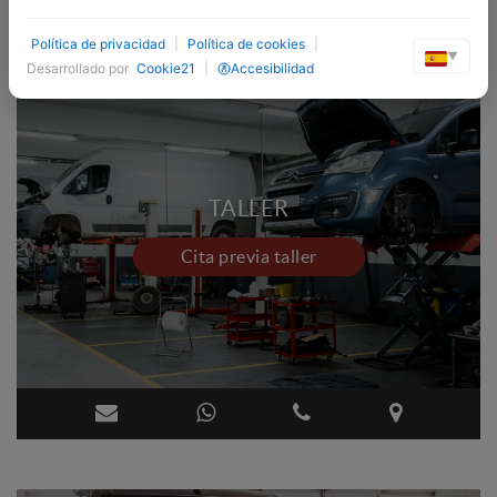
Política de privacidad
|
Política de cookies
|
▼
Desarrollado por
Cookie21
|
Accesibilidad
TALLER
Cita previa taller