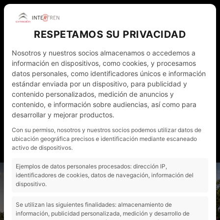
RESPETAMOS SU PRIVACIDAD
Nosotros y nuestros socios almacenamos o accedemos a
información en dispositivos, como cookies, y procesamos
datos personales, como identificadores únicos e información
estándar enviada por un dispositivo, para publicidad y
contenido personalizados, medición de anuncios y
WHATSAPP
972 011 782
ESP
contenido, e información sobre audiencias, así como para
desarrollar y mejorar productos.
NOTICIAS
CONTACTO - CITA PRÈVIA
Con su permiso, nosotros y nuestros socios podemos utilizar datos de
ubicación geográfica precisos e identificación mediante escaneado
MI CUENTA
activo de dispositivos.
Ejemplos de datos personales procesados: dirección IP,
"
identificadores de cookies, datos de navegación, información del
dispositivo.
Se utilizan las siguientes finalidades: almacenamiento de
información, publicidad personalizada, medición y desarrollo de