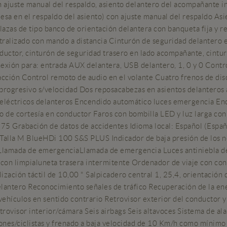
n ajuste manual del respaldo, asiento delantero del acompañante ind
sa en el respaldo del asiento) con ajuste manual del respaldo Asien
lazas de tipo banco de orientación delantera con banqueta fija y r
tralizado con mando a distancia Cinturón de seguridad delantero 
ductor, cinturón de seguridad trasero en lado acompañante, cintur
exión para: entrada AUX delantera, USB delantero, 1, 0 y 0 Contr
racción Control remoto de audio en el volante Cuatro frenos de d
progresivo s/velocidad Dos reposacabezas en asientos delanteros a
as eléctricos delanteros Encendido automático luces emergencia E
ejo de cortesía en conductor Faros con bombilla LED y luz larga c
4.275 Grabación de datos de accidentes Idioma local: Español (Españ
Talla M BlueHDi 100 S&S PLUS Indicador de baja presión de los n
 Llamada de emergenciaLlamada de emergencia Luces antiniebla del
a con limpialuneta trasera intermitente Ordenador de viaje con co
ización táctil de 10,00 " Salpicadero central 1, 25,4, orientación d
elantero Reconocimiento señales de tráfico Recuperación de la ene
e vehículos en sentido contrario Retrovisor exterior del conducto
ovisor interior/cámara Seis airbags Seis altavoces Sistema de alar
tones/ciclistas y frenado a baja velocidad de 10 Km/h como mínimo 