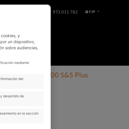
972 011 782
ESP
WHATSAPP
 cookies, y
or un dispositivo,
ón sobre audiencias,
HES
ALQUILER
ificación mediante
alla M BlueHDi 100 S&S Plus
información del
Manual
y desarrollo de
4
&S Plus
cesamiento en la sección