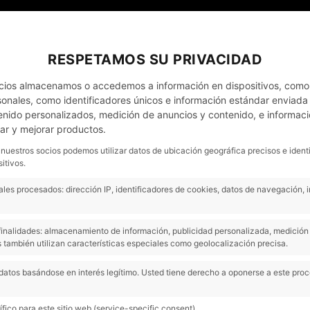
MI CUENTA
NOTICIAS
CONTACTO - CITA PRÈVIA
RESPETAMOS SU PRIVACIDAD
cios almacenamos o accedemos a información en dispositivos, como
nales, como identificadores únicos e información estándar enviada p
enido personalizados, medición de anuncios y contenido, e informaci
OS
EMPRESAS
OCASIÓN
COMPRAMOS COC
lar y mejorar productos.
 nuestros socios podemos utilizar datos de ubicación geográfica precisos e ident
itivos.
Citroën Berlingo T
les procesados: dirección IP, identificadores de cookies, datos de navegación, 
Verde
s finalidades: almacenamiento de información, publicidad personalizada, medición 
 también utilizan características especiales como geolocalización precisa.
Diesel
Talla M BlueHDi 100 S
datos basándose en interés legítimo. Usted tiene derecho a oponerse a este pro
Next
Modelo:
Berlingo
fico para este sitio web (service-specific consent).