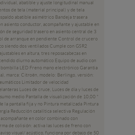
ividual, abatible y ajuste longitudinal manual
tos de tela (material principal) y de tela
espaldo abatible asimétrico Bandeja trasera
en asiento conductor, acompañante y ajustable en
ón de seguridad trasero en asiento central de 3
ol de arranque en pendiente Control de crucero
isco siendo dos ventilados Cumple con GSR2
justables en altura, tres reposacabezas en
ncendido diurno automático Equipo de audio con
on bombilla LED Freno mano electrónico Garantia
a), marca: Citroën, modelo: Berlingo, versión:
eumáticos Limitador de velocidad
anteras Luces de cruce, Luces de día y luces de
nsumo medio Pantalla de visualización de 10,00 "
e la pantalla fija y no Pintura metalizada Pintura
rgía Reducción catalítica selectiva Regulación
r y acompañante en color combinado con
ma de colisión: activa las luces de freno con
aviso visual/ acústico, funciona por debajo de 50