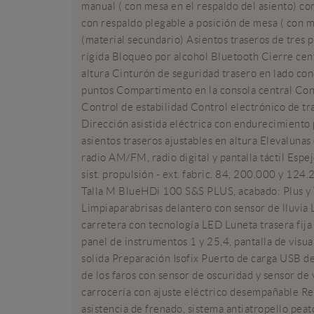
manual ( con mesa en el respaldo del asiento) co
con respaldo plegable a posición de mesa ( con me
(material secundario) Asientos traseros de tres p
rígida Bloqueo por alcohol Bluetooth Cierre cen
altura Cinturón de seguridad trasero en lado con
puntos Compartimento en la consola central Con
Control de estabilidad Control electrónico de t
Dirección asistida eléctrica con endurecimiento 
asientos traseros ajustables en altura Elevalun
radio AM/FM, radio digital y pantalla táctil Esp
sist. propulsión - ext. fabric. 84, 200.000 y 12
Talla M BlueHDi 100 S&S PLUS, acabado: Plus y 
Limpiaparabrisas delantero con sensor de lluvia
carretera con tecnología LED Luneta trasera fij
panel de instrumentos 1 y 25,4, pantalla de visual
solida Preparación Isofix Puerto de carga USB d
de los faros con sensor de oscuridad y sensor d
carrocería con ajuste eléctrico desempañable Retr
asistencia de frenado, sistema antiatropello pea