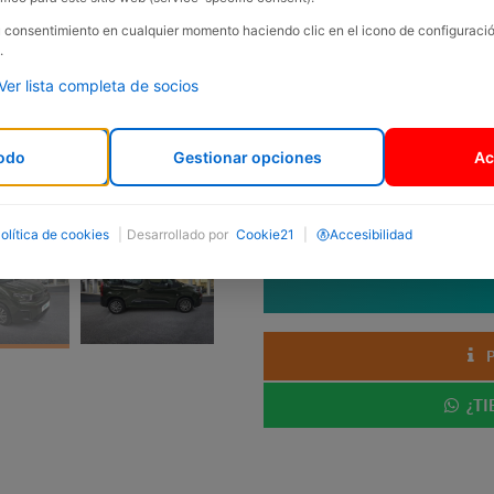
Marca:
Citroën
su consentimiento en cualquier momento haciendo clic en el icono de configurac
.
Carrocería:
Monovolumen
Ver lista completa de socios
Año:
2025
Km:
17488
odo
Gestionar opciones
Ac
Cilindrada:
1499 c.c.
Potencia:
102 cv.
Garantía:
24 meses
olítica de cookies
|
Desarrollado por
Cookie21
|
Accesibilidad
¿TI