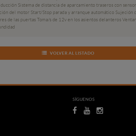
nducción Sistema de distancia de aparcamiento traseros con sens
acción del motor Start/Stop parada y arranque automático Sujeción 
es de las puertas Toma/s de 12v en los asientos delanteros Ventan
fundidad
VOLVER AL LISTADO
SÍGUENOS