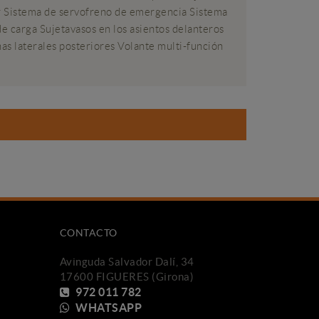
or Sistema de servofreno de emergencia Sistema
de carga Sujetavasos en los asientos delanteros
as laterales posteriores Volante multi-función
CONTACTO
Avinguda Salvador Dalí, 34
17600 FIGUERES (Girona)
972 011 782
WHATSAPP