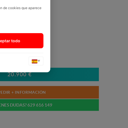
ión de cookies que aparece
eptar todo
▼
20.900 €
PEDIR + INFORMACIÓN
ENES DUDAS? 629 616 149