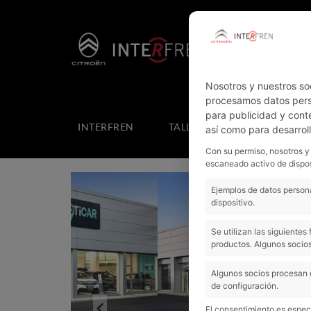
Nosotros y nuestros so
procesamos datos perso
para publicidad y cont
INTERFREN
TALLER
COCHES NUEV
así como para desarrol
Con su permiso, nosotros y
escaneado activo de dispos
Ejemplos de datos persona
dispositivo.
Se utilizan las siguiente
productos. Algunos socios
Algunos socios procesan 
de configuración.
Previous
El consentimiento es especí