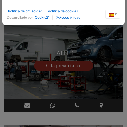
Política de privacidad
|
Política de cookies
|
▼
Desarrollado por
Cookie21
|
Accesibilidad
TALLER
Cita previa taller