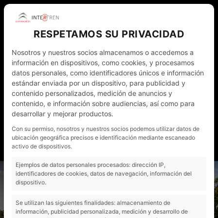
RESPETAMOS SU PRIVACIDAD
Nosotros y nuestros socios almacenamos o accedemos a
información en dispositivos, como cookies, y procesamos
datos personales, como identificadores únicos e información
estándar enviada por un dispositivo, para publicidad y
contenido personalizados, medición de anuncios y
WHATSAPP
972 011 782
ESP
contenido, e información sobre audiencias, así como para
desarrollar y mejorar productos.
NOTICIAS
CONTACTO - CITA PRÈVIA
Con su permiso, nosotros y nuestros socios podemos utilizar datos de
ubicación geográfica precisos e identificación mediante escaneado
MI CUENTA
activo de dispositivos.
Ejemplos de datos personales procesados: dirección IP,
"
identificadores de cookies, datos de navegación, información del
dispositivo.
Se utilizan las siguientes finalidades: almacenamiento de
información, publicidad personalizada, medición y desarrollo de