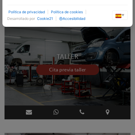
Política de privacidad
|
Política de cookies
|
▼
Desarrollado por
Cookie21
|
Accesibilidad
TALLER
Cita previa taller