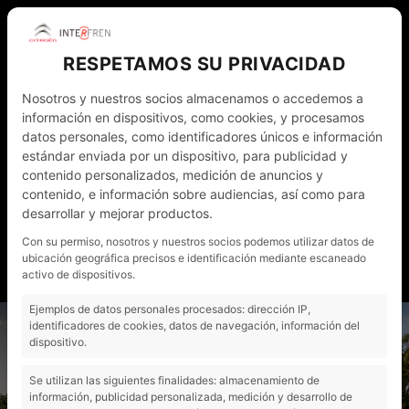
RESPETAMOS SU PRIVACIDAD
Nosotros y nuestros socios almacenamos o accedemos a
información en dispositivos, como cookies, y procesamos
datos personales, como identificadores únicos e información
estándar enviada por un dispositivo, para publicidad y
contenido personalizados, medición de anuncios y
WHATSAPP
972 011 782
ESP
contenido, e información sobre audiencias, así como para
desarrollar y mejorar productos.
NOTICIAS
CONTACTO - CITA PRÈVIA
Con su permiso, nosotros y nuestros socios podemos utilizar datos de
ubicación geográfica precisos e identificación mediante escaneado
MI CUENTA
activo de dispositivos.
Ejemplos de datos personales procesados: dirección IP,
"
identificadores de cookies, datos de navegación, información del
dispositivo.
Se utilizan las siguientes finalidades: almacenamiento de
información, publicidad personalizada, medición y desarrollo de