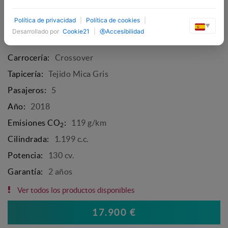
Modelo:
Nuevo C3 Aircross
Política de privacidad
|
Política de cookies
|
Marca:
CITROËN
▼
Desarrollado por
Cookie21
|
Accesibilidad
KM0
Carrocería:
Crossover
Tapicería:
Tejido Mica Gris
Pasajeros:
5
Año:
2018
Emisiones CO
:
119 g/km
2
Cilindrada:
1.199 c.c.
Potencia:
130 cv.
Garantía:
2 años
Ver todos los productos disponibles
17.900 €