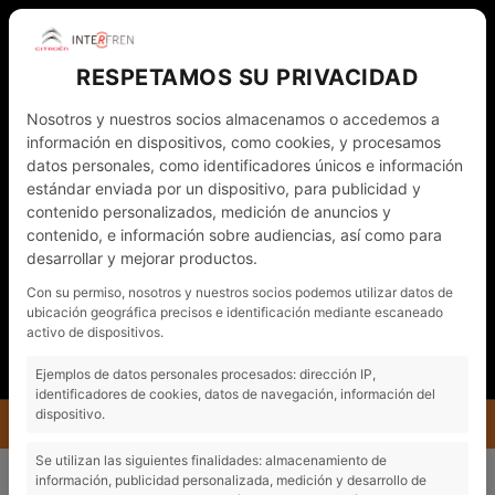
RESPETAMOS SU PRIVACIDAD
Nosotros y nuestros socios almacenamos o accedemos a
información en dispositivos, como cookies, y procesamos
datos personales, como identificadores únicos e información
estándar enviada por un dispositivo, para publicidad y
contenido personalizados, medición de anuncios y
contenido, e información sobre audiencias, así como para
desarrollar y mejorar productos.
WHATSAPP
972 011 782
ESP
Con su permiso, nosotros y nuestros socios podemos utilizar datos de
ubicación geográfica precisos e identificación mediante escaneado
NOTICIAS
CONTACTO - CITA PRÈVIA
activo de dispositivos.
MI CUENTA
Ejemplos de datos personales procesados: dirección IP,
identificadores de cookies, datos de navegación, información del
dispositivo.
MENU
NUEVO C3 AIRCROSS PURETECH 130 S-S SHINE
Se utilizan las siguientes finalidades: almacenamiento de
información, publicidad personalizada, medición y desarrollo de