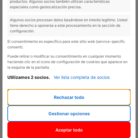
productos. Algunos socios también utilizan características
Previous
Nex
especiales como geolocalización precisa.
Algunos socios procesan datos basándose en interés legítimo. Usted
Nuevo C3 Aircross PureTech 130 S-S
tiene derecho a oponerse a este procesamiento en la sección de
Shine
configuración.
Nuevo C3 Aircross PureTech 130 S-S Shine
El consentimiento es específico para este sitio web (service-specific
consent).
Puede retirar o modificar su consentimiento en cualquier momento
haciendo clic en el icono de configuración de cookies que aparece en
NOVEDAD
KM 0
la esquina de la pantalla.
Utilizamos 2 socios.
Ver lista completa de socios
Negro Tinta
Manual
Rechazar todo
Gasolina
Gestionar opciones
5
Aircross PureTech 130
Aceptar todo