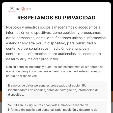
RESPETAMOS SU PRIVACIDAD
Nosotros y nuestros socios almacenamos o accedemos a
información en dispositivos, como cookies, y procesamos
datos personales, como identificadores únicos e información
estándar enviada por un dispositivo, para publicidad y
contenido personalizados, medición de anuncios y
contenido, e información sobre audiencias, así como para
desarrollar y mejorar productos.
WHATSAPP
972 011 782
ESP
Con su permiso, nosotros y nuestros socios podemos utilizar datos de
ubicación geográfica precisos e identificación mediante escaneado
NOTICIAS
CONTACTO - CITA PRÈVIA
activo de dispositivos.
MI CUENTA
Ejemplos de datos personales procesados: dirección IP,
identificadores de cookies, datos de navegación, información del
dispositivo.
MENU
INTERFREN
NOTICIAS
CONCIERTO SOLIDARIO DE JU EN VILAFANT
Se utilizan las siguientes finalidades: almacenamiento de
información, publicidad personalizada, medición y desarrollo de