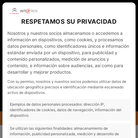
RESPETAMOS SU PRIVACIDAD
Nosotros y nuestros socios almacenamos o accedemos a
información en dispositivos, como cookies, y procesamos
datos personales, como identificadores únicos e información
estándar enviada por un dispositivo, para publicidad y
contenido personalizados, medición de anuncios y
contenido, e información sobre audiencias, así como para
desarrollar y mejorar productos.
WHATSAPP
972 011 782
ESP
Con su permiso, nosotros y nuestros socios podemos utilizar datos de
ubicación geográfica precisos e identificación mediante escaneado
NOTICIAS
CONTACTO - CITA PRÈVIA
activo de dispositivos.
MI CUENTA
Ejemplos de datos personales procesados: dirección IP,
identificadores de cookies, datos de navegación, información del
dispositivo.
MENU
INTERFREN
NOTICIAS
ELECTRÍZATE CON INTERFREN
Se utilizan las siguientes finalidades: almacenamiento de
información, publicidad personalizada, medición y desarrollo de