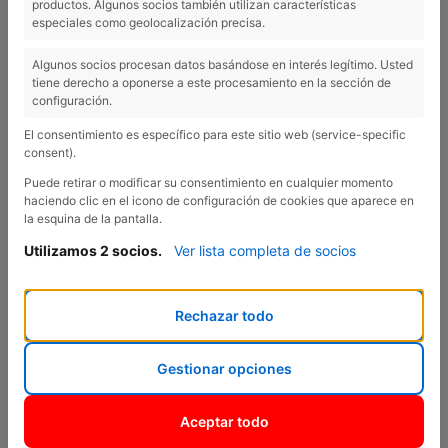
productos. Algunos socios también utilizan características
ELECTRÍZATE CON INTERFREN
especiales como geolocalización precisa.
Algunos socios procesan datos basándose en interés legítimo. Usted
tiene derecho a oponerse a este procesamiento en la sección de
configuración.
El consentimiento es específico para este sitio web (service-specific
consent).
Previous
Nex
Puede retirar o modificar su consentimiento en cualquier momento
haciendo clic en el icono de configuración de cookies que aparece en
la esquina de la pantalla.
Utilizamos 2 socios.
Ver lista completa de socios
Rechazar todo
Gestionar opciones
Citroën también apuesta por la eficiencia y una conducción más
limpia y ecológica, que ayude a cuidar nuestro planeta. Por ello,
desde Interfren os resumimos los detalles sobre la gama
Aceptar todo
eléctrica de Citröen, compuesta por cuatro vehículos diferentes.