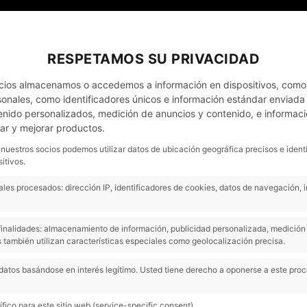
MI CUENTA
NOTICIAS
CONTACTO - CITA PRÈVIA
RESPETAMOS SU PRIVACIDAD
cios almacenamos o accedemos a información en dispositivos, como
nales, como identificadores únicos e información estándar enviada p
enido personalizados, medición de anuncios y contenido, e informaci
OS
EMPRESAS
OCASIÓN
COMPRAMOS COC
lar y mejorar productos.
 nuestros socios podemos utilizar datos de ubicación geográfica precisos e ident
itivos.
les procesados: dirección IP, identificadores de cookies, datos de navegación, 
s finalidades: almacenamiento de información, publicidad personalizada, medición 
 también utilizan características especiales como geolocalización precisa.
TALLER DE PLANCHA
datos basándose en interés legítimo. Usted tiene derecho a oponerse a este pro
Entrar
fico para este sitio web (service-specific consent).