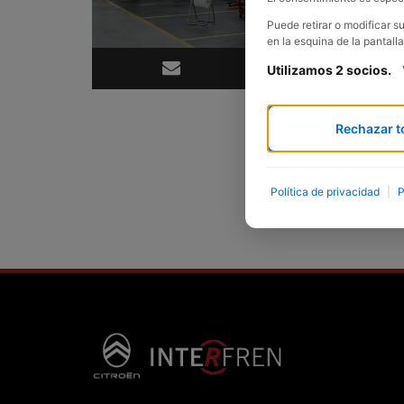
Puede retirar o modificar 
en la esquina de la pantalla
Utilizamos 2 socios.
Rechazar t
Política de privacidad
|
P