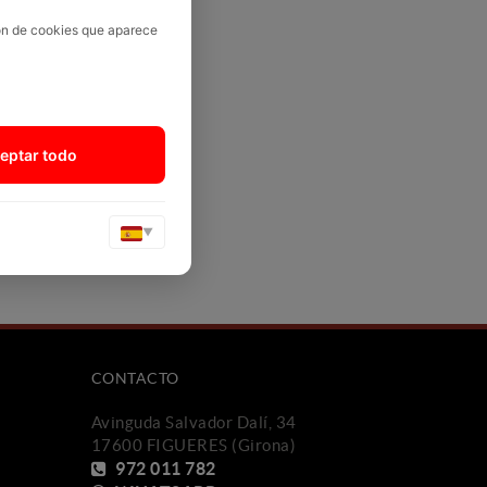
ión de cookies que aparece
eptar todo
▼
CONTACTO
Avinguda Salvador Dalí, 34
17600 FIGUERES (Girona)
972 011 782