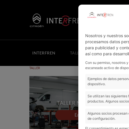
Nosotros y nuestros so
procesamos datos perso
para publicidad y cont
INTERFREN
TALLER
COCHES NUEV
así como para desarrol
Con su permiso, nosotros y
escaneado activo de dispos
TALLER
Ejemplos de datos persona
dispositivo.
Se utilizan las siguiente
productos. Algunos socios
TALLER MECÁNICO
Algunos socios procesan 
Entrar
de configuración.
El consentimiento es especí