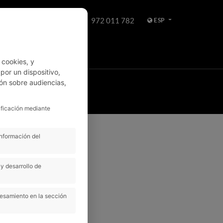
972 011 782
ESP
WHATSAPP
 cookies, y
or un dispositivo,
ón sobre audiencias,
HES
ALQUILER
ificación mediante
información del
y desarrollo de
cesamiento en la sección